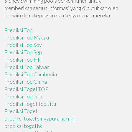
Sidney Swimming pools berkomitmen untuk
memberikan semua informasi yang dibutuhkan oleh
pemain demi kepuasan dan kenyamanan mereka.
Prediksi Top
Prediksi Top Macau
Prediksi Top Sdy
Prediksi Top Sgp
Prediksi Top HK
Prediksi Top Taiwan
Prediksi Top Cambodia
Prediksi Top China
Prediksi Togel TOP
Prediksi Top Jitu
Prediksi Togel Top Jitu
Prediksi Togel
prediksi togel singapura hari ini
prediksi togel hk