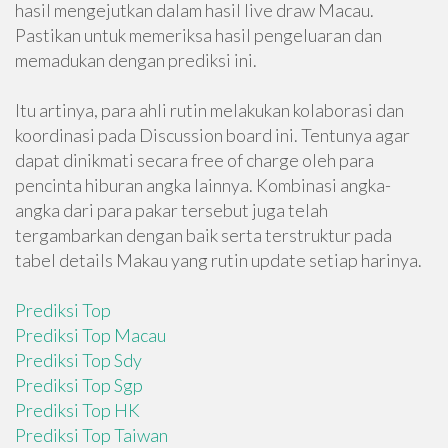
hasil mengejutkan dalam hasil live draw Macau.
Pastikan untuk memeriksa hasil pengeluaran dan
memadukan dengan prediksi ini.
Itu artinya, para ahli rutin melakukan kolaborasi dan
koordinasi pada Discussion board ini. Tentunya agar
dapat dinikmati secara free of charge oleh para
pencinta hiburan angka lainnya. Kombinasi angka-
angka dari para pakar tersebut juga telah
tergambarkan dengan baik serta terstruktur pada
tabel details Makau yang rutin update setiap harinya.
Prediksi Top
Prediksi Top Macau
Prediksi Top Sdy
Prediksi Top Sgp
Prediksi Top HK
Prediksi Top Taiwan