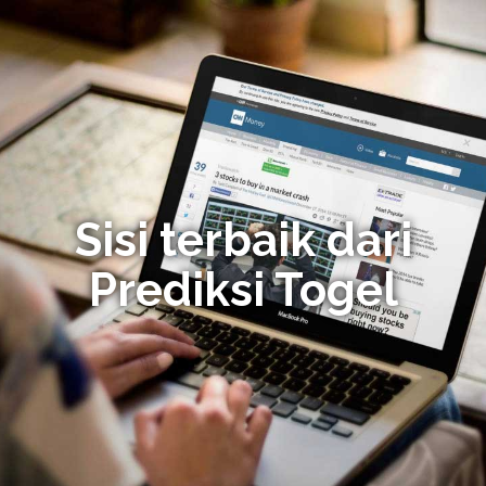
Sisi terbaik dari
Prediksi Togel