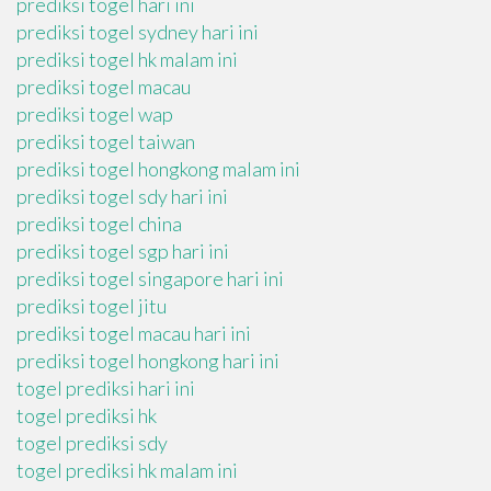
prediksi togel hari ini
prediksi togel sydney hari ini
prediksi togel hk malam ini
prediksi togel macau
prediksi togel wap
prediksi togel taiwan
prediksi togel hongkong malam ini
prediksi togel sdy hari ini
prediksi togel china
prediksi togel sgp hari ini
prediksi togel singapore hari ini
prediksi togel jitu
prediksi togel macau hari ini
prediksi togel hongkong hari ini
togel prediksi hari ini
togel prediksi hk
togel prediksi sdy
togel prediksi hk malam ini