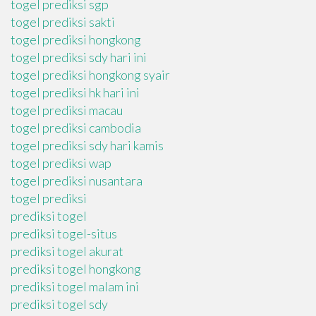
togel prediksi sgp
togel prediksi sakti
togel prediksi hongkong
togel prediksi sdy hari ini
togel prediksi hongkong syair
togel prediksi hk hari ini
togel prediksi macau
togel prediksi cambodia
togel prediksi sdy hari kamis
togel prediksi wap
togel prediksi nusantara
togel prediksi
prediksi togel
prediksi togel-situs
prediksi togel akurat
prediksi togel hongkong
prediksi togel malam ini
prediksi togel sdy